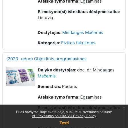
Atsiskaitymo forma:
Egzaminas
E. mokymo(si) ištekliaus dėstymo kalba:
Lietuvių
Dėstytojas:
Mindaugas Mačernis
Kategorija:
Fizikos fakultetas
(2023 ruduo) Objektinis programavimas
Dalyko dėstytojas:
doc. dr.
Mindaugas
Mačernis
Semestras:
Rudens
Atsiskaitymo forma:
Egzaminas
E. mokymo(si) ištekliaus dėstymo kalba:
x
Prieš naršymą šioje svetainėje, sutikite su svetainės politika:
Lietuvių
VU Privatumo politika/VU Privacy Policy
Tęsti