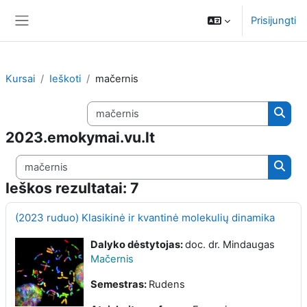
Pereiti į pagrindinį turinį
Prisijungti
Šoninis skydelis
Kursai
Ieškoti
mačernis
Dalykų paieška
Dalyk
2023.emokymai.vu.lt
Dalykų paieška
Dalyk
Ieškos rezultatai: 7
(2023 ruduo) Klasikinė ir kvantinė molekulių dinamika
Dalyko dėstytojas:
doc. dr. Mindaugas
Mačernis
Semestras:
Rudens